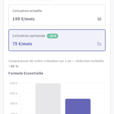
Cotisation actuelle
100 €/mois
📊
Cotisation optimisée
−25 %
75 €/mois
📉
Comparaison de votre cotisation sur
1 an
— réduction estimée
−25 %
Formule Essentielle