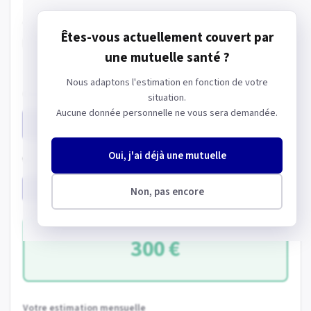
Combien payez-vous actuellement pour votre mutuelle santé ?
Ajustez le montant mensuel, l'estimation s'adapte instantanément.
Êtes-vous actuellement couvert par
−
+
100
€/mois
une mutuelle santé ?
Nous adaptons l'estimation en fonction de votre
Choisissez votre niveau de formule
situation.
Aucune donnée personnelle ne vous sera demandée.
Essentielle
Confort
Premium
Oui, j'ai déjà une mutuelle
Vos économies cumulées sur
1 an
5 ans
Non, pas encore
300 €
Votre estimation mensuelle